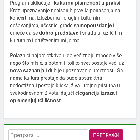
Program uključuje i
.
kulturnu pismenost u praksi
Kroz upoznavanje nepisanih pravila ponašanja na
koncertima, izložbama i drugim kulturnim
dešavanjima, učesnici grade
i
samopouzdanje
umeće da se
i snađu u različitim
dobro predstave
kulturnim i društvenim miljeima.
Polaznici najpre otkrivaju da već znaju mnogo više
nego što misle, a potom i koliko svet postaje veći uz
i dublje upoznavanje umetnosti. Sa
nova saznanja
nama kultura prestaje da bude apstraktna i
nedostižna i postaje bliska, živa i trajno prisutna u
svakodnevnom životu, dajući
i
eleganciju izraza
.
oplemenjujući ličnost
Претрага