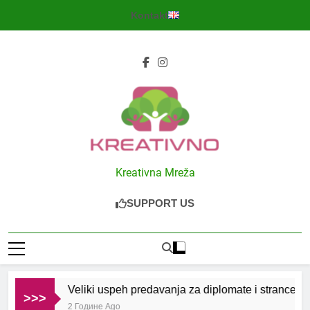
Skip
Kontakt
to
content
Kreativno
Kreativna Mreža
SUPPORT US
Veliki uspeh predavanja za diplomate i strance u S
>>>
2 Године Ago