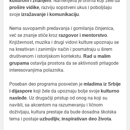
. Namenjena je onima koji žele da
kulturom i znanjem
, razviju sopstveni ukus i poboljšaju
prošire vidike
svoje
.
izražavanje i komunikaciju
Nema suvoparnih predavanja i gomilanja činjenica,
već se znanje stiče kroz
.
razgovor i mentorstvo
Književnost, muzika i drugi vidovi kulture upoznaju se
na kreativan i zanimljiv način i posmatraju u širem
društvenom i istorijskom kontekstu.
Rad u malim
ostavlja prostora da se aktivnosti prilagode
grupama
interesovanjima polaznika.
Poseban deo programa posvećen je
mladima iz Srbije
koji žele da upoznaju bolje svoje
i dijaspore
kulturno
. Uz drugačiji pristup od onog na koji su
nasleđe
navikli, sa akcentom na razumevanju i ličnom
doživljaju, kultura prestaje da bude dosadna školska
tema i postaje
.
uzbudljiv, inspirativan deo života