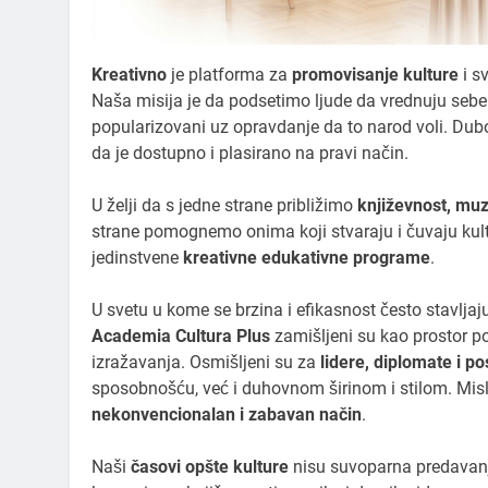
Kreativno
je platforma za
promovisanje kulture
i s
Naša misija je da podsetimo ljude da vrednuju sebe i 
popularizovani uz opravdanje da to narod voli. Dub
da je dostupno i plasirano na pravi način.
U želji da s jedne strane približimo
književnost, muz
strane pomognemo onima koji stvaraju i čuvaju kult
jedinstvene
kreativne edukativne programe
.
U svetu u kome se brzina i efikasnost često stavljaj
Academia Cultura Plus
zamišljeni su kao prostor pov
izražavanja. Osmišljeni su za
lidere, diplomate i po
sposobnošću, već i duhovnom širinom i stilom. Misli
nekonvencionalan i zabavan način
.
Naši
časovi opšte kulture
nisu suvoparna predavanja