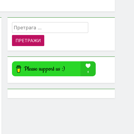
Претрага
за: