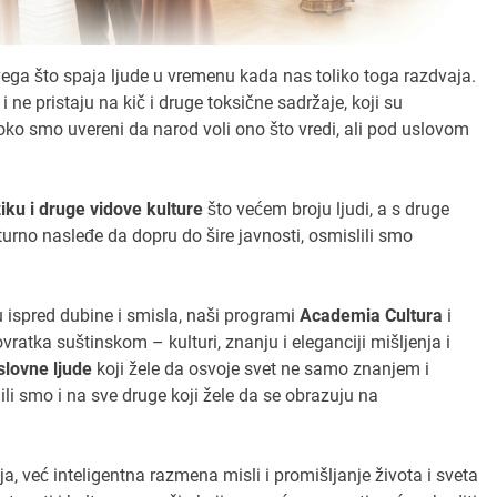
vega što spaja ljude u vremenu kada nas toliko toga razdvaja.
ne pristaju na kič i druge toksične sadržaje, koji su
oko smo uvereni da narod voli ono što vredi, ali pod uslovom
iku i druge vidove kulture
što većem broju ljudi, a s druge
urno nasleđe da dopru do šire javnosti, osmislili smo
u ispred dubine i smisla, naši programi
Academia Cultura
i
ratka suštinskom – kulturi, znanju i eleganciji mišljenja i
slovne ljude
koji žele da osvoje svet ne samo znanjem i
li smo i na sve druge koji žele da se obrazuju na
, već inteligentna razmena misli i promišljanje života i sveta