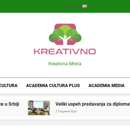
Kontakt
Kreativno
Kreativna Mreža
CULTURA
ACADEMIA CULTURA PLUS
ACADEMIA MEDIA
 Srbiji
Veliki uspeh predavanja za diplomate i 
2 Године Ago